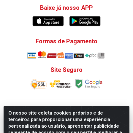
Baixe já nosso APP
Formas de Pagamento
Site Seguro
V. C. Ferragens LTDA - Rua do Matoso, 132 - Praça da
O nosso site coleta cookies próprios e de
Bandeira, Rio de Janeiro/ RJ - CEP 20.270-135 - CNPJ
terceiros para proporcionar uma experiência
12.324.723/0001-25
personalizada ao usuário, apresentar publicidade
Todas as regras de promoções, descontos, preços e
relevante de acordo com o seu perfil e melhorar a