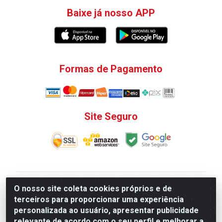
Baixe já nosso APP
Formas de Pagamento
Site Seguro
V. C. Ferragens LTDA - Rua do Matoso, 132 - Praça da
O nosso site coleta cookies próprios e de
Bandeira, Rio de Janeiro/ RJ - CEP 20.270-135 - CNPJ
terceiros para proporcionar uma experiência
12.324.723/0001-25
personalizada ao usuário, apresentar publicidade
Todas as regras de promoções, descontos, preços e
relevante de acordo com o seu perfil e melhorar a