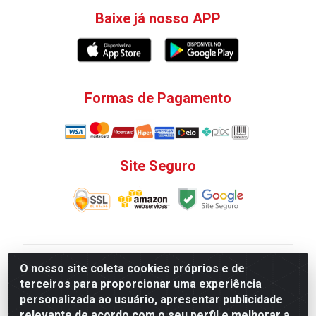
Baixe já nosso APP
Formas de Pagamento
Site Seguro
V. C. Ferragens LTDA - Rua do Matoso, 132 - Praça da
O nosso site coleta cookies próprios e de
Bandeira, Rio de Janeiro/ RJ - CEP 20.270-135 - CNPJ
terceiros para proporcionar uma experiência
12.324.723/0001-25
personalizada ao usuário, apresentar publicidade
Todas as regras de promoções, descontos, preços e
relevante de acordo com o seu perfil e melhorar a