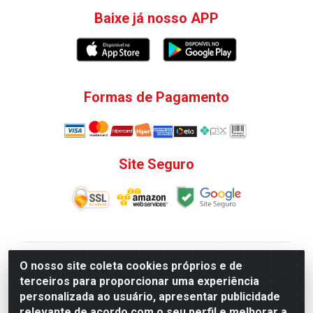
Baixe já nosso APP
Formas de Pagamento
Site Seguro
V. C. Ferragens LTDA - Rua do Matoso, 132 - Praça da
O nosso site coleta cookies próprios e de
Bandeira, Rio de Janeiro/ RJ - CEP 20.270-135 - CNPJ
terceiros para proporcionar uma experiência
12.324.723/0001-25
personalizada ao usuário, apresentar publicidade
Todas as regras de promoções, descontos, preços e
relevante de acordo com o seu perfil e melhorar a