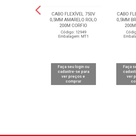
FLEXÍVEL 750V
CABO FLEXÍVEL 750V
CABO FL
AZUL ROLO 200M
0,5MM AMARELO ROLO
0,5MM B
OBRECOM
200M CORFIO
200M
digo: 14457
Código: 12949
Códig
alagem: MT1
Embalagem: MT1
Embal
 seu login ou
Faça seu login ou
Faça se
astre-se para
cadastre-se para
cadast
er preços e
ver preços e
ver 
comprar
comprar
co