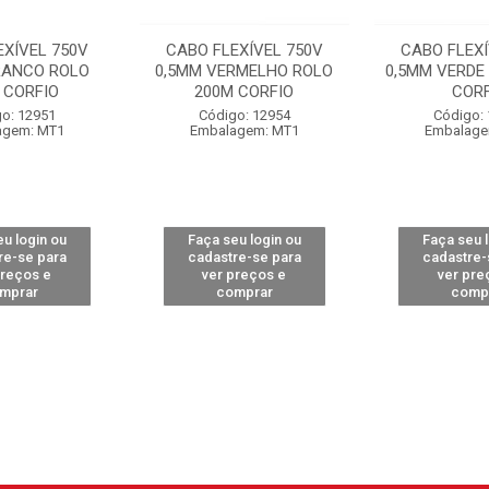
EXÍVEL 750V
CABO FLEXÍVEL 750V
CABO FLEXÍ
RANCO ROLO
0,5MM VERMELHO ROLO
0,5MM VERDE
 CORFIO
200M CORFIO
CORF
o: 12951
Código: 12954
Código:
agem: MT1
Embalagem: MT1
Embalage
u login ou
Faça seu login ou
Faça seu 
re-se para
cadastre-se para
cadastre-
preços e
ver preços e
ver pre
mprar
comprar
comp