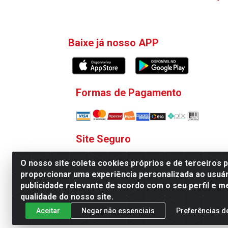
Baixe já nosso APP
Formas de Pagamento
Site Seguro
O nosso site coleta cookies próprios e de terceiros 
proporcionar uma experiência personalizada ao usuár
publicidade relevante de acordo com o seu perfil e m
qualidade do nosso site.
V. C. Ferragens LTDA - Rua 
Aceitar
Negar não essenciais
Preferências d
Todas as regras de promoções, descontos, pre