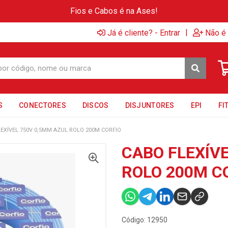
Fios e Cabos é na Ases!
|
Já é cliente? - Entrar
Não é 
S
CONECTORES
DISCOS
DISJUNTORES
EPI
FI
EXÍVEL 750V 0,5MM AZUL ROLO 200M CORFIO
CABO FLEXÍV
ROLO 200M C
Código: 12950