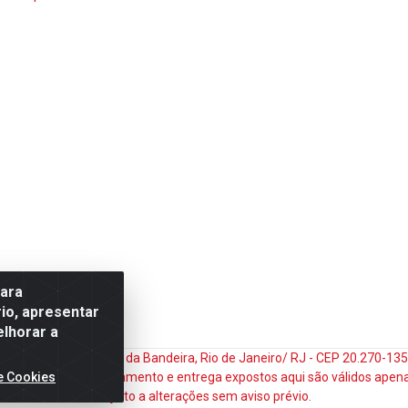
para
io, apresentar
elhorar a
do Matoso, 132 - Praça da Bandeira, Rio de Janeiro/ RJ - CEP 20.270-1
e Cookies
ços e prazos de pagamento e entrega expostos aqui são válidos apena
sujeito a alterações sem aviso prévio.