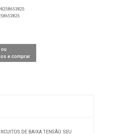
898258653825
8258653825
 ou
ços e comprar
IRCUITOS DE BAIXA TENSÃO. SEU