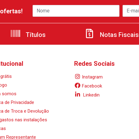
ofertas!
Títulos
Notas Fiscais
itucional
Redes Sociais
grátis
Instagram
ogo
Facebook
 somos
Linkedin
ica de Privacidade
ica de Troca e Devolução
 gastos nas instalações
cas
um Representante