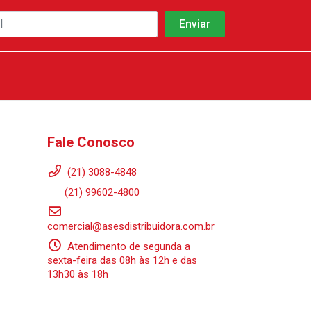
Fale Conosco
(21) 3088-4848
(21) 99602-4800
comercial@asesdistribuidora.com.br
Atendimento de segunda a
sexta-feira das 08h às 12h e das
13h30 às 18h