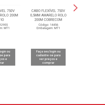
VEL 750V
CABO FLEXÍVEL 750V
CABO FLEXÍVE
 ROLO 200M
0,5MM AMARELO ROLO
0,5MM AZUL RO
IO
200M COBRECOM
COBREC
 12955
Código: 14456
Código: 14
m: MT1
Embalagem: MT1
Embalagem:
login ou
Faça seu login ou
Faça seu log
se para
cadastre-se para
cadastre-se 
ços e
ver preços e
ver preços
rar
comprar
comprar