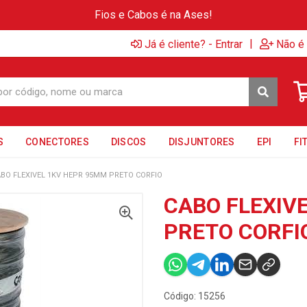
Fios e Cabos é na Ases!
|
Já é cliente? - Entrar
Não é 
S
CONECTORES
DISCOS
DISJUNTORES
EPI
FI
BO FLEXIVEL 1KV HEPR 95MM PRETO CORFIO
CABO FLEXIV
PRETO CORFI
Código: 15256