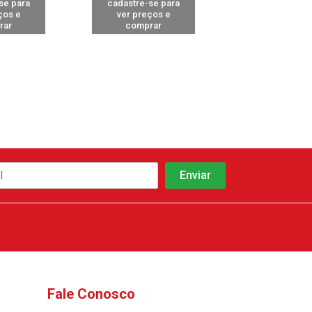
se para
cadastre-se para
cadastre-se 
ços e
ver preços e
ver preços
rar
comprar
comprar
Fale Conosco