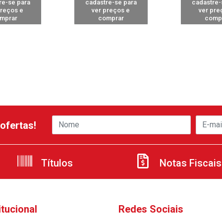
re-se para
cadastre-se para
cadastre-
preços e
ver preços e
ver pre
mprar
comprar
comp
ofertas!
Títulos
Notas Fiscais
itucional
Redes Sociais