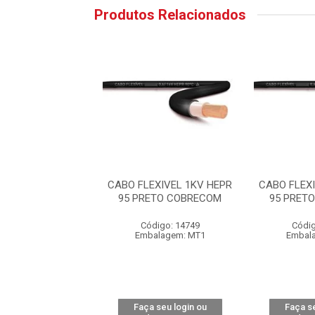
Produtos Relacionados
EXIVEL 1KV HEPR
CABO FLEXIVEL 1KV HEPR
CABO FLEX
ETO COBRECOM
95 PRETO COBRECOM
95 PRET
digo: 14749
Código: 14749
Códig
alagem: MT1
Embalagem: MT1
Embal
 seu login ou
Faça seu login ou
Faça se