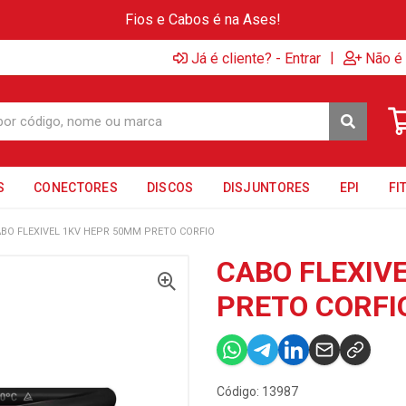
Fios e Cabos é na Ases!
|
Já é cliente? - Entrar
Não é 
S
CONECTORES
DISCOS
DISJUNTORES
EPI
FI
BO FLEXIVEL 1KV HEPR 50MM PRETO CORFIO
CABO FLEXIV
PRETO CORFI
Código: 13987