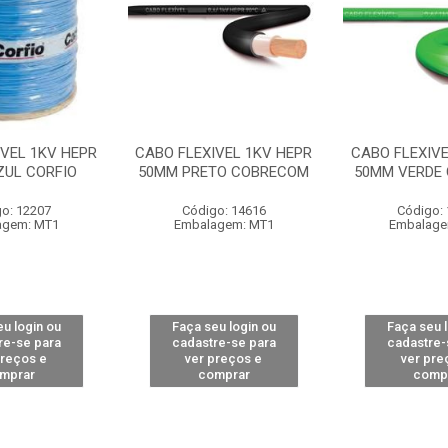
IVEL 1KV HEPR
CABO FLEXIVEL 1KV HEPR
CABO FLEXIVE
ZUL CORFIO
50MM PRETO COBRECOM
50MM VERDE
o: 12207
Código: 14616
Código:
agem: MT1
Embalagem: MT1
Embalage
u login ou
Faça seu login ou
Faça seu 
re-se para
cadastre-se para
cadastre-
preços e
ver preços e
ver pre
mprar
comprar
comp