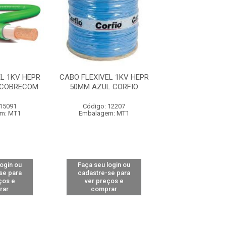
L 1KV HEPR
CABO FLEXIVEL 1KV HEPR
CABO FLEXIVEL 
 COBRECOM
50MM AZUL CORFIO
50MM PRETO C
 15091
Código: 12207
Código: 14
m: MT1
Embalagem: MT1
Embalagem:
login ou
Faça seu login ou
Faça seu log
se para
cadastre-se para
cadastre-se 
ços e
ver preços e
ver preços
rar
comprar
comprar