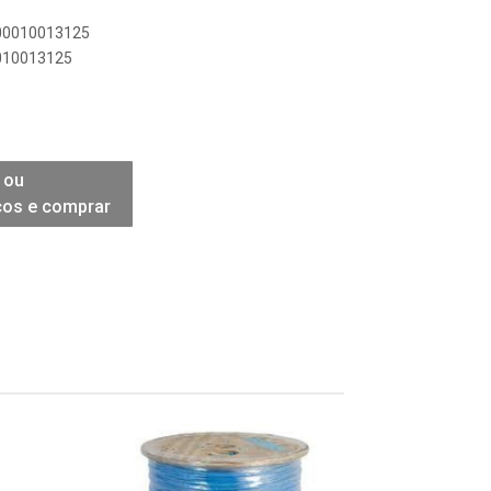
900010013125
0010013125
 ou
ços e comprar