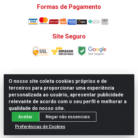
Formas de Pagamento
Site Seguro
V. C. Ferragens LTDA - Rua do Matoso, 132 - Praça da
O nosso site coleta cookies próprios e de
Bandeira, Rio de Janeiro/ RJ - CEP 20.270-135 - CNPJ
terceiros para proporcionar uma experiência
12.324.723/0001-25
personalizada ao usuário, apresentar publicidade
Todas as regras de promoções, descontos, preços e
relevante de acordo com o seu perfil e melhorar a
prazos de pagamento e entrega expostos aqui são
qualidade do nosso site.
válidos apenas para compras via internet. Preços e
Aceitar
Negar não essenciais
estoque sujeito a alterações sem aviso prévio.
Preferências de Cookies