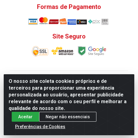
Formas de Pagamento
Site Seguro
V. C. Ferragens LTDA - Rua do Matoso, 132 - Praça da
O nosso site coleta cookies próprios e de
Bandeira, Rio de Janeiro/ RJ - CEP 20.270-135 - CNPJ
terceiros para proporcionar uma experiência
12.324.723/0001-25
personalizada ao usuário, apresentar publicidade
Todas as regras de promoções, descontos, preços e
relevante de acordo com o seu perfil e melhorar a
prazos de pagamento e entrega expostos aqui são
qualidade do nosso site.
válidos apenas para compras via internet. Preços e
Aceitar
Negar não essenciais
estoque sujeito a alterações sem aviso prévio.
Preferências de Cookies