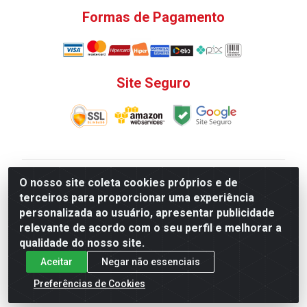
Formas de Pagamento
Site Seguro
V. C. Ferragens LTDA - Rua do Matoso, 132 - Praça da
O nosso site coleta cookies próprios e de
Bandeira, Rio de Janeiro/ RJ - CEP 20.270-135 - CNPJ
terceiros para proporcionar uma experiência
12.324.723/0001-25
personalizada ao usuário, apresentar publicidade
Todas as regras de promoções, descontos, preços e
relevante de acordo com o seu perfil e melhorar a
prazos de pagamento e entrega expostos aqui são
qualidade do nosso site.
válidos apenas para compras via internet. Preços e
Aceitar
Negar não essenciais
estoque sujeito a alterações sem aviso prévio.
Preferências de Cookies