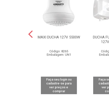
CHA 220V 4600W
MAXI DUCHA 127V 5500W
DUCHA F
127
ódigo: 7956
Código: 8265
Códig
alagem: UN1
Embalagem: UN1
Embal
 seu login ou
Faça seu login ou
Faça se
astre-se para
cadastre-se para
cadast
er preços e
ver preços e
ver 
comprar
comprar
co