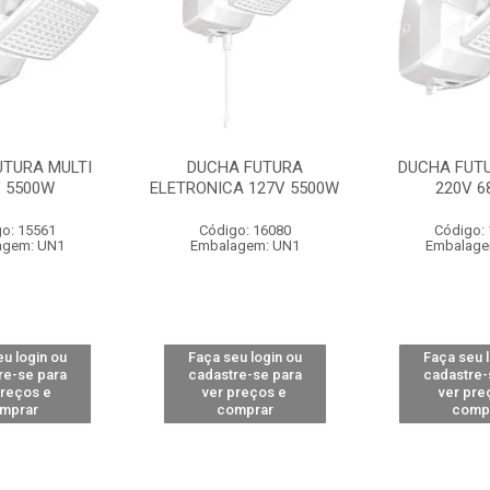
UTURA MULTI
DUCHA FUTURA
DUCHA FUTU
V 5500W
ELETRONICA 127V 5500W
220V 6
o: 15561
Código: 16080
Código:
agem: UN1
Embalagem: UN1
Embalage
u login ou
Faça seu login ou
Faça seu 
re-se para
cadastre-se para
cadastre-
preços e
ver preços e
ver pre
mprar
comprar
comp