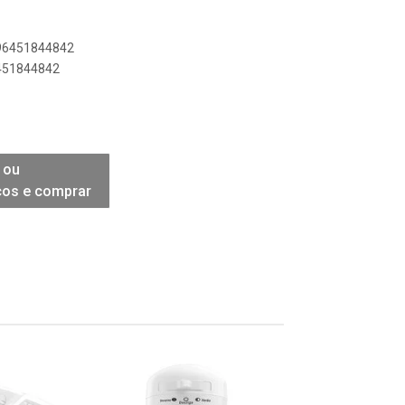
896451844842
6451844842
 ou
ços e comprar