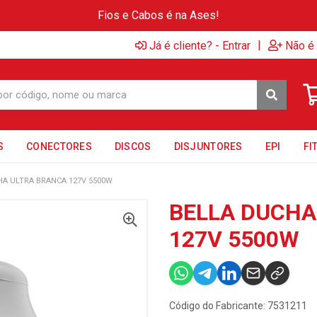
Fios e Cabos é na Ases!
|
Já é cliente? - Entrar
Não é 
S
CONECTORES
DISCOS
DISJUNTORES
EPI
FI
HA ULTRA BRANCA 127V 5500W
BELLA DUCHA
127V 5500W
Código do Fabricante: 7531211