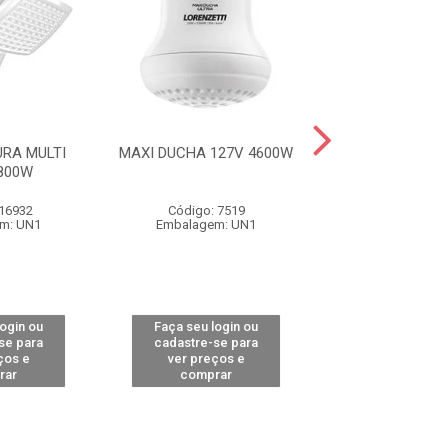
RA MULTI
MAXI DUCHA 127V 4600W
MAXI DUCHA 22
800W
 16932
Código: 7519
Código: 79
m: UN1
Embalagem: UN1
Embalagem:
login ou
Faça seu login ou
Faça seu log
se para
cadastre-se para
cadastre-se 
ços e
ver preços e
ver preços
rar
comprar
comprar