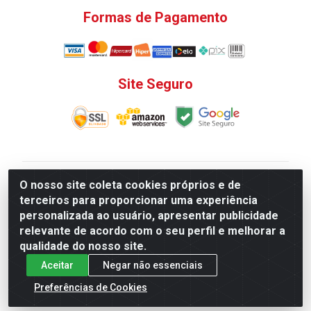
Formas de Pagamento
Site Seguro
V. C. Ferragens LTDA - Rua do Matoso, 132 - Praça da
O nosso site coleta cookies próprios e de
Bandeira, Rio de Janeiro/ RJ - CEP 20.270-135 - CNPJ
terceiros para proporcionar uma experiência
12.324.723/0001-25
personalizada ao usuário, apresentar publicidade
Todas as regras de promoções, descontos, preços e
relevante de acordo com o seu perfil e melhorar a
prazos de pagamento e entrega expostos aqui são
qualidade do nosso site.
válidos apenas para compras via internet. Preços e
Aceitar
Negar não essenciais
estoque sujeito a alterações sem aviso prévio.
Preferências de Cookies