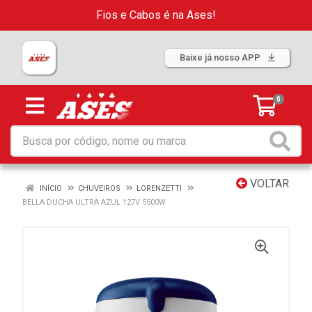
Fios e Cabos é na Ases!
Baixe já nosso APP
0
VOLTAR
INÍCIO
CHUVEIROS
LORENZETTI
BELLA DUCHA ULTRA AZUL 127V 5500W