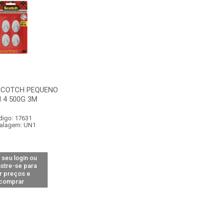
SCOTCH PEQUENO
 4 500G 3M
digo: 17631
alagem: UN1
 seu login ou
stre-se para
r preços e
comprar