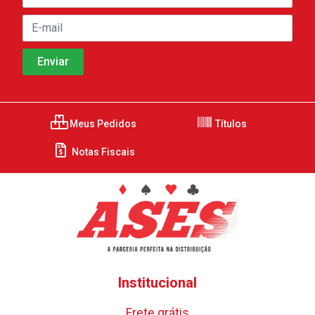
Meus Pedidos
Títulos
Notas Fiscais
Institucional
Frete grátis