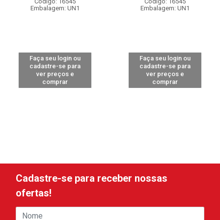
Código: 16545
Código: 16545
Embalagem: UN1
Embalagem: UN1
Faça seu login ou
Faça seu login ou
cadastre-se para
cadastre-se para
ver preços e
ver preços e
comprar
comprar
Cadastre-se para receber nossas
ofertas!