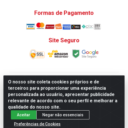
Formas de Pagamento
Site Seguro
V. C. Ferragens LTDA - Rua do Matoso, 132 - Praça da
O nosso site coleta cookies próprios e de
Bandeira, Rio de Janeiro/ RJ - CEP 20.270-135 - CNPJ
terceiros para proporcionar uma experiência
12.324.723/0001-25
personalizada ao usuário, apresentar publicidade
Todas as regras de promoções, descontos, preços e
relevante de acordo com o seu perfil e melhorar a
prazos de pagamento e entrega expostos aqui são
qualidade do nosso site.
válidos apenas para compras via internet. Preços e
Aceitar
Negar não essenciais
estoque sujeito a alterações sem aviso prévio.
Preferências de Cookies