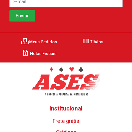
Meus Pedidos
Títulos
Notas Fiscais
Institucional
Frete grátis