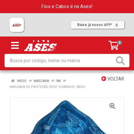
Fios e Cabos é na Ases!
Baixe já nosso APP
0
VOLTAR
INÍCIO
MASCARA
3M
MASCARA DE PROTEÇÃO RESP DOBRAVEL 9820+