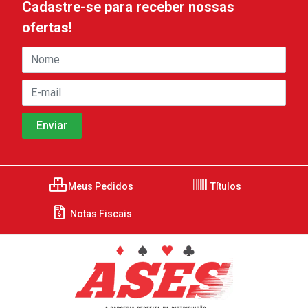
Cadastre-se para receber nossas
ofertas!
Meus Pedidos
Títulos
Notas Fiscais