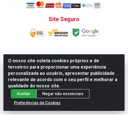
Site Seguro
V. C. Ferragens LTDA - Rua do Matoso, 132 - Praça da
O nosso site coleta cookies próprios e de
Bandeira, Rio de Janeiro/ RJ - CEP 20.270-135 - CNPJ
terceiros para proporcionar uma experiência
12.324.723/0001-25
personalizada ao usuário, apresentar publicidade
Todas as regras de promoções, descontos, preços e
relevante de acordo com o seu perfil e melhorar a
prazos de pagamento e entrega expostos aqui são
qualidade do nosso site.
válidos apenas para compras via internet. Preços e
Aceitar
Negar não essenciais
estoque sujeito a alterações sem aviso prévio.
Preferências de Cookies