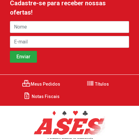
Cadastre-se para receber nossas
ofertas!
Meus Pedidos
Títulos
Notas Fiscais