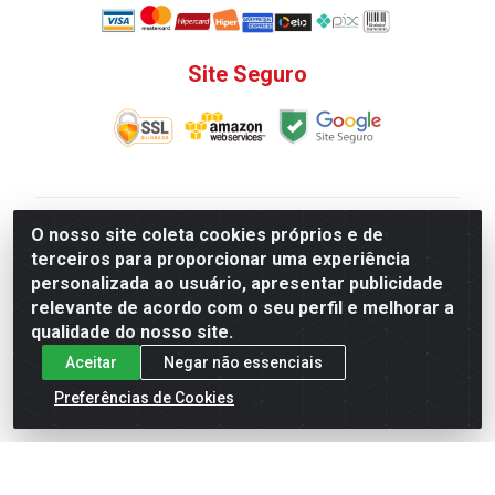
Site Seguro
V. C. Ferragens LTDA - Rua do Matoso, 132 - Praça da
O nosso site coleta cookies próprios e de
Bandeira, Rio de Janeiro/ RJ - CEP 20.270-135 - CNPJ
terceiros para proporcionar uma experiência
12.324.723/0001-25
personalizada ao usuário, apresentar publicidade
Todas as regras de promoções, descontos, preços e
relevante de acordo com o seu perfil e melhorar a
prazos de pagamento e entrega expostos aqui são
qualidade do nosso site.
válidos apenas para compras via internet. Preços e
Aceitar
Negar não essenciais
estoque sujeito a alterações sem aviso prévio.
Preferências de Cookies