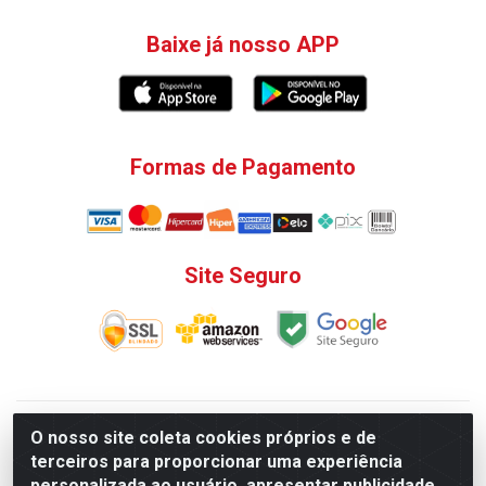
Baixe já nosso APP
Formas de Pagamento
Site Seguro
V. C. Ferragens LTDA - Rua do Matoso, 132 - Praça da
O nosso site coleta cookies próprios e de
Bandeira, Rio de Janeiro/ RJ - CEP 20.270-135 - CNPJ
terceiros para proporcionar uma experiência
12.324.723/0001-25
personalizada ao usuário, apresentar publicidade