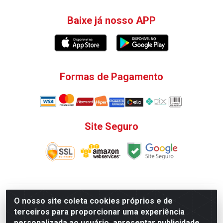
Baixe já nosso APP
Formas de Pagamento
Site Seguro
V. C. Ferragens LTDA - Rua do Matoso, 132 - Praça da
O nosso site coleta cookies próprios e de
Bandeira, Rio de Janeiro/ RJ - CEP 20.270-135 - CNPJ
terceiros para proporcionar uma experiência
12.324.723/0001-25
personalizada ao usuário, apresentar publicidade