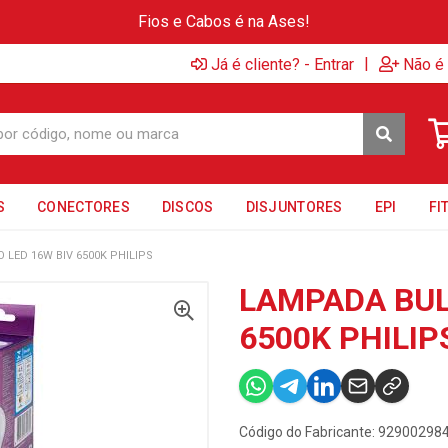
Fios e Cabos é na Ases!
|
Já é cliente? - Entrar
Não é 
S
CONECTORES
DISCOS
DISJUNTORES
EPI
FI
LED 16W BIV 6500K PHILIPS
LAMPADA BUL
6500K PHILIP
Código do Fabricante: 92900298