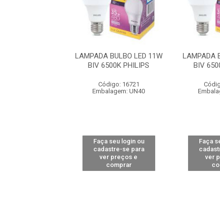
A BULBO LED 9W
LAMPADA BULBO LED 11W
LAMPADA 
6500K PHILIPS
BIV 6500K PHILIPS
BIV 650
digo: 16724
Código: 16721
Códig
alagem: UN40
Embalagem: UN40
Embala
 seu login ou
Faça seu login ou
Faça se
astre-se para
cadastre-se para
cadast
er preços e
ver preços e
ver 
comprar
comprar
co