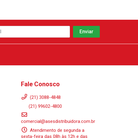
Fale Conosco
(21) 3088-4848
(21) 99602-4800
comercial@asesdistribuidora.com.br
Atendimento de segunda a
sexta-feira das 08h às 12h e das