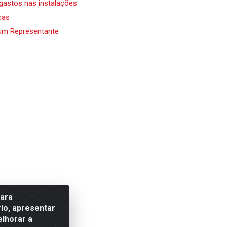
 gastos nas instalações
cas
um Representante
para
io, apresentar
elhorar a