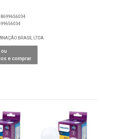
718699656034
8699656034
UMINAÇÃO BRASIL LTDA
 ou
ços e comprar