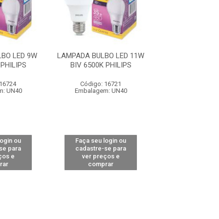
BO LED 9W
LAMPADA BULBO LED 11W
LAMPADA BULBO
 PHILIPS
BIV 6500K PHILIPS
BIV 6500K PH
 16724
Código: 16721
Código: 16
m: UN40
Embalagem: UN40
Embalagem: 
login ou
Faça seu login ou
Faça seu log
se para
cadastre-se para
cadastre-se 
ços e
ver preços e
ver preços
rar
comprar
comprar