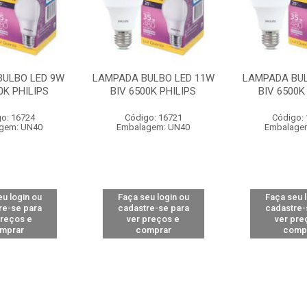
BULBO LED 9W
LAMPADA BULBO LED 11W
LAMPADA BUL
0K PHILIPS
BIV 6500K PHILIPS
BIV 6500K
o: 16724
Código: 16721
Código:
gem: UN40
Embalagem: UN40
Embalage
u login ou
Faça seu login ou
Faça seu 
re-se para
cadastre-se para
cadastre-
preços e
ver preços e
ver pre
mprar
comprar
comp