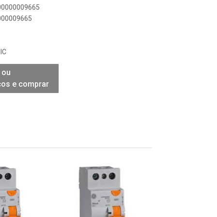
900000009665
0000009665
IC
 ou
ços e comprar