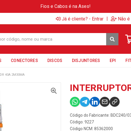
Fios e Cabos é na Ases!
|
Já é cliente? - Entrar
Não é 
S
CONECTORES
DISCOS
DISJUNTORES
EPI
FI
DR 40A 2M30MA
INTERRUPTOR
Código do Fabricante: BDC240/0
Código: 9227
Código NCM: 85362000