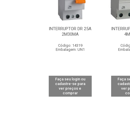
RUPTOR DR 63A
INTERRUPTOR DR 25A
INTERRU
4M30MA
2M30MA
4M
digo: 14323
Código: 14319
Códig
alagem: UN1
Embalagem: UN1
Embal
 seu login ou
Faça seu login ou
Faça se
astre-se para
cadastre-se para
cadast
er preços e
ver preços e
ver 
comprar
comprar
co