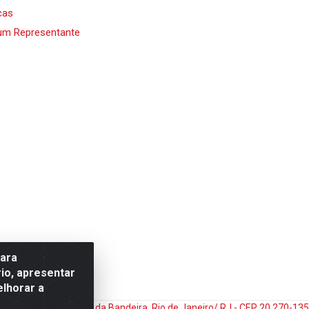
cas
um Representante
para
io, apresentar
elhorar a
do Matoso, 132 - Praça da Bandeira, Rio de Janeiro/ RJ - CEP 20.270-1