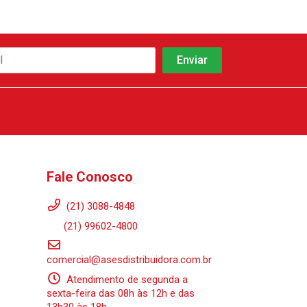
Fale Conosco
(21) 3088-4848
(21) 99602-4800
comercial@asesdistribuidora.com.br
Atendimento de segunda a
sexta-feira das 08h às 12h e das
13h30 às 18h