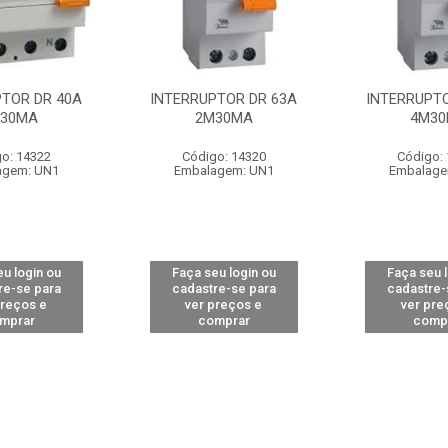
PTOR DR 40A
INTERRUPTOR DR 63A
INTERRUPTO
30MA
2M30MA
4M3
o: 14322
Código: 14320
Código:
agem: UN1
Embalagem: UN1
Embalage
u login ou
Faça seu login ou
Faça seu 
re-se para
cadastre-se para
cadastre-
preços e
ver preços e
ver pre
mprar
comprar
comp