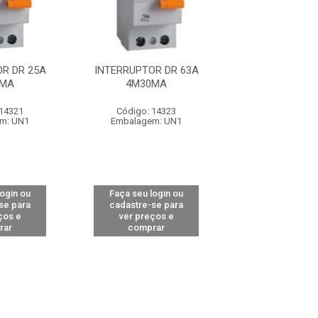
R DR 25A
INTERRUPTOR DR 63A
INTERRUPTOR 
0MA
4M30MA
2M30M
 14321
Código: 14323
Código: 14
m: UN1
Embalagem: UN1
Embalagem:
login ou
Faça seu login ou
Faça seu log
se para
cadastre-se para
cadastre-se 
ços e
ver preços e
ver preços
rar
comprar
comprar