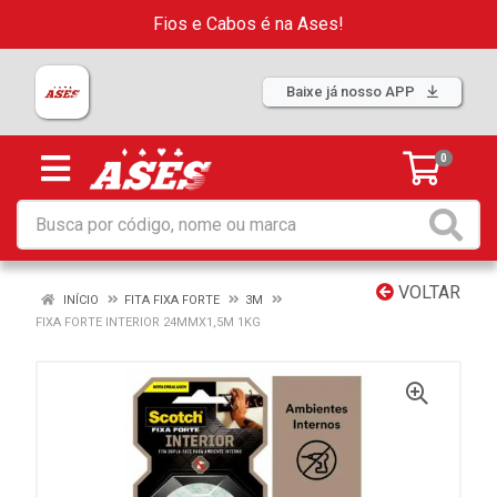
Fios e Cabos é na Ases!
Baixe já nosso APP
0
VOLTAR
INÍCIO
FITA FIXA FORTE
3M
FIXA FORTE INTERIOR 24MMX1,5M 1KG