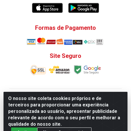
Formas de Pagamento
Site Seguro
V. C. Ferragens LTDA - Rua do Matoso, 132 - Praça da
O nosso site coleta cookies próprios e de
Bandeira, Rio de Janeiro/ RJ - CEP 20.270-135 - CNPJ
terceiros para proporcionar uma experiência
12.324.723/0001-25
personalizada ao usuário, apresentar publicidade
Todas as regras de promoções, descontos, preços e
relevante de acordo com o seu perfil e melhorar a
prazos de pagamento e entrega expostos aqui são
qualidade do nosso site.
válidos apenas para compras via internet. Preços e