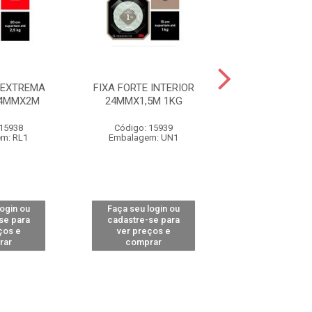
 EXTREMA
FIXA FORTE INTERIOR
FIXA FORTE C
24MMX2M
24MMX1,5M 1KG
SCOTCH 24M
 15938
Código: 15939
Código: 15
m: RL1
Embalagem: UN1
Embalagem:
login ou
Faça seu login ou
Faça seu log
se para
cadastre-se para
cadastre-se 
ços e
ver preços e
ver preços
rar
comprar
comprar