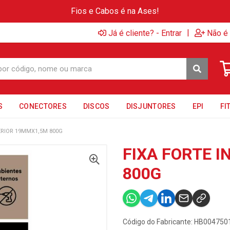
Fios e Cabos é na Ases!
|
Já é cliente? - Entrar
Não é 
S
CONECTORES
DISCOS
DISJUNTORES
EPI
FI
ERIOR 19MMX1,5M 800G
FIXA FORTE 
800G
Código do Fabricante: HB004750