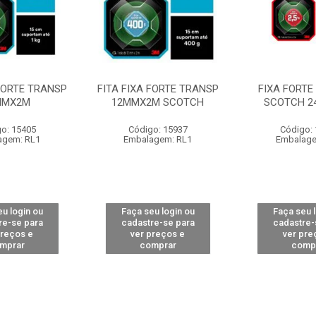
 FORTE TRANSP
FITA FIXA FORTE TRANSP
FIXA FORTE
MMX2M
12MMX2M SCOTCH
SCOTCH 
o: 15405
Código: 15937
Código:
agem: RL1
Embalagem: RL1
Embalage
u login ou
Faça seu login ou
Faça seu 
re-se para
cadastre-se para
cadastre-
preços e
ver preços e
ver pre
mprar
comprar
comp