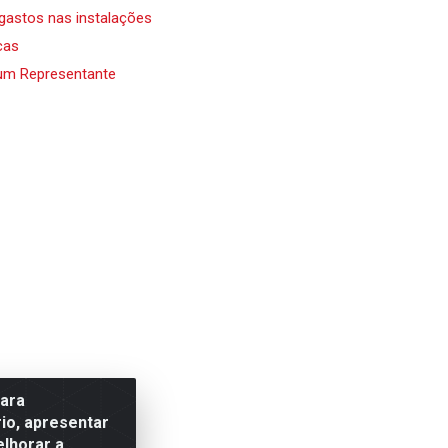
 gastos nas instalações
cas
um Representante
para
io, apresentar
elhorar a