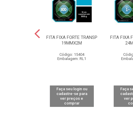
FORTE COZINHA
FITA FIXA FORTE TRANSP
FITA FIXA
H 24MMX1,5M
19MMX2M
24
digo: 15943
Código: 15404
Códig
alagem: RL1
Embalagem: RL1
Embal
 seu login ou
Faça seu login ou
Faça se
astre-se para
cadastre-se para
cadast
er preços e
ver preços e
ver 
comprar
comprar
co