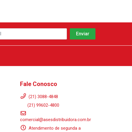
Fale Conosco
(21) 3088-4848
(21) 99602-4800
comercial@asesdistribuidora.com.br
Atendimento de segunda a