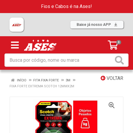
Fios e Cabos é na Ases!
Baixe já nosso APP
0
VOLTAR
INÍCIO
FITA FIXA FORTE
3M
FIXA FORTE EXTREMA SCOTCH 12MMX2M