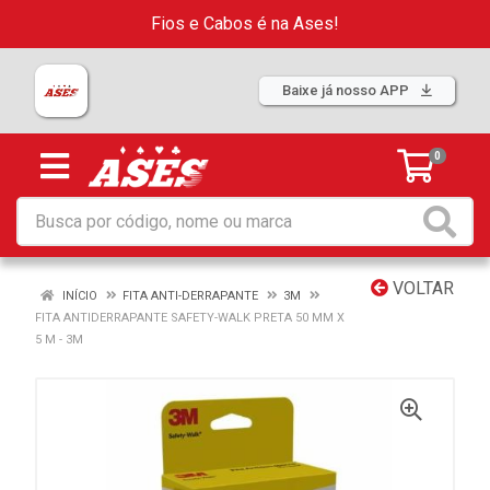
Fios e Cabos é na Ases!
Baixe já nosso APP
0
VOLTAR
INÍCIO
FITA ANTI-DERRAPANTE
3M
FITA ANTIDERRAPANTE SAFETY-WALK PRETA 50 MM X
5 M - 3M