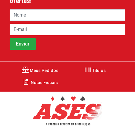
ofertas!
Meus Pedidos
Títulos
Notas Fiscais