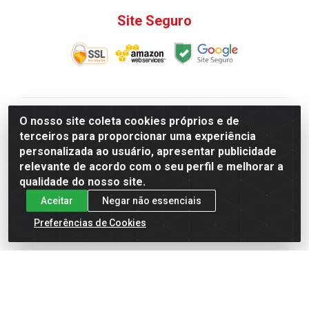
Site Seguro
V. C. Ferragens LTDA - Rua do Matoso, 132 - Praça da
O nosso site coleta cookies próprios e de
Bandeira, Rio de Janeiro/ RJ - CEP 20.270-135 - CNPJ
terceiros para proporcionar uma experiência
12.324.723/0001-25
personalizada ao usuário, apresentar publicidade
Todas as regras de promoções, descontos, preços e
relevante de acordo com o seu perfil e melhorar a
prazos de pagamento e entrega expostos aqui são
qualidade do nosso site.
válidos apenas para compras via internet. Preços e
Aceitar
Negar não essenciais
estoque sujeito a alterações sem aviso prévio.
Preferências de Cookies