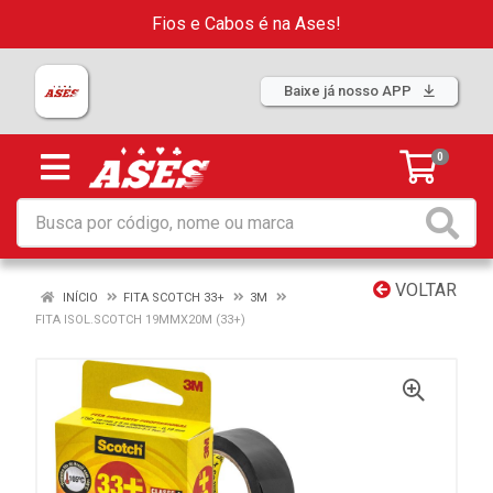
Fios e Cabos é na Ases!
Baixe já nosso APP
0
VOLTAR
INÍCIO
FITA SCOTCH 33+
3M
FITA ISOL.SCOTCH 19MMX20M (33+)