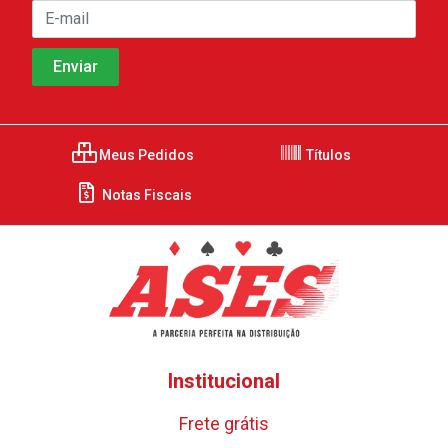
Meus Pedidos
Títulos
Notas Fiscais
Institucional
Frete grátis