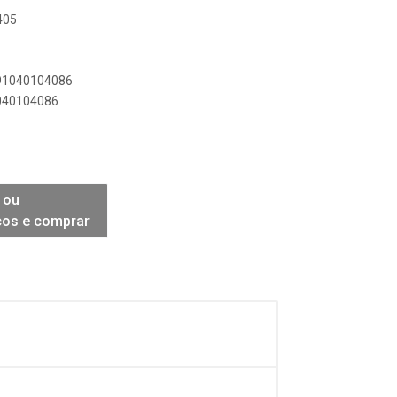
405
891040104086
1040104086
 ou
ços e comprar