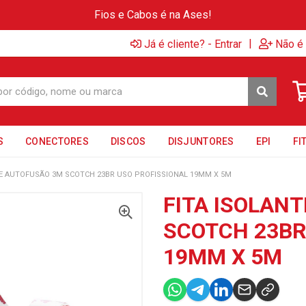
Fios e Cabos é na Ases!
|
Já é cliente? - Entrar
Não é 
S
CONECTORES
DISCOS
DISJUNTORES
EPI
FI
TE AUTOFUSÃO 3M SCOTCH 23BR USO PROFISSIONAL 19MM X 5M
FITA ISOLAN
SCOTCH 23BR
19MM X 5M