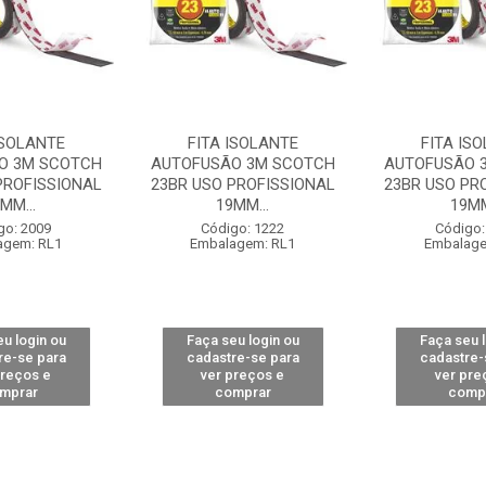
ISOLANTE
FITA ISOLANTE
FITA IS
O 3M SCOTCH
AUTOFUSÃO 3M SCOTCH
AUTOFUSÃO 
PROFISSIONAL
23BR USO PROFISSIONAL
23BR USO PR
MM...
19MM...
19MM
go: 2009
Código: 1222
Código:
agem: RL1
Embalagem: RL1
Embalage
u login ou
Faça seu login ou
Faça seu 
re-se para
cadastre-se para
cadastre-
preços e
ver preços e
ver pre
mprar
comprar
comp