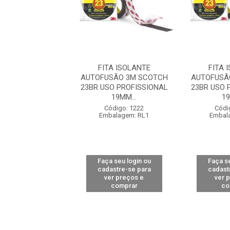
A ISOLANTE
FITA ISOLANTE
FITA 
SÃO 3M SCOTCH
AUTOFUSÃO 3M SCOTCH
AUTOFUSÃ
O PROFISSIONAL
23BR USO PROFISSIONAL
23BR USO 
19MM...
19MM...
19
ódigo: 2009
Código: 1222
Códi
alagem: RL1
Embalagem: RL1
Embal
 seu login ou
Faça seu login ou
Faça se
astre-se para
cadastre-se para
cadast
er preços e
ver preços e
ver 
comprar
comprar
co