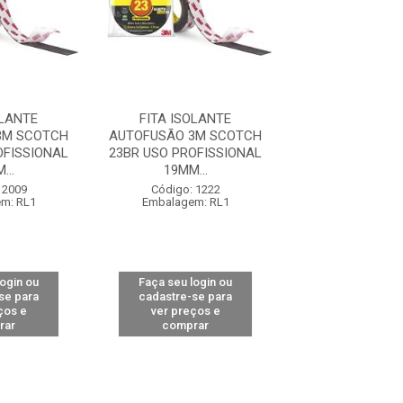
OLANTE
FITA ISOLANTE
FITA ISOL
3M SCOTCH
AUTOFUSÃO 3M SCOTCH
AUTOFUSÃO 3M
OFISSIONAL
23BR USO PROFISSIONAL
23BR USO PROF
...
19MM...
19MM...
 2009
Código: 1222
Código: 20
m: RL1
Embalagem: RL1
Embalagem:
login ou
Faça seu login ou
Faça seu log
se para
cadastre-se para
cadastre-se 
ços e
ver preços e
ver preços
rar
comprar
comprar