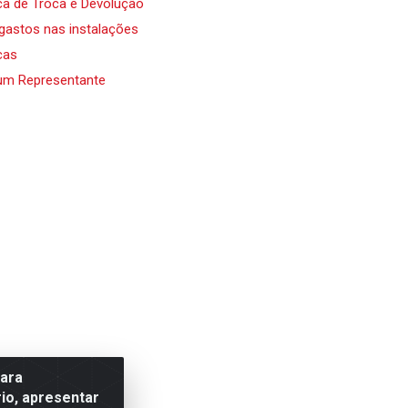
ica de Troca e Devolução
 gastos nas instalações
cas
um Representante
para
io, apresentar