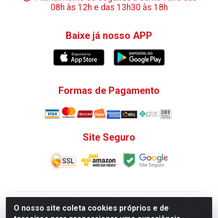
08h às 12h e das 13h30 às 18h
Baixe já nosso APP
Formas de Pagamento
Site Seguro
V. C. Ferragens LTDA - Rua do Matoso, 132 - Praça da
O nosso site coleta cookies próprios e de
Bandeira, Rio de Janeiro/ RJ - CEP 20.270-135 - CNPJ