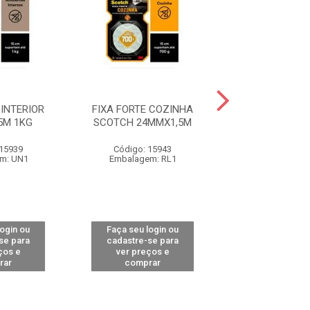
 INTERIOR
FIXA FORTE COZINHA
FIXA FORTE B
5M 1KG
SCOTCH 24MMX1,5M
SCOTCH 24M
 15939
Código: 15943
Código: 15
m: UN1
Embalagem: RL1
Embalagem:
login ou
Faça seu login ou
Faça seu log
se para
cadastre-se para
cadastre-se 
ços e
ver preços e
ver preços
rar
comprar
comprar