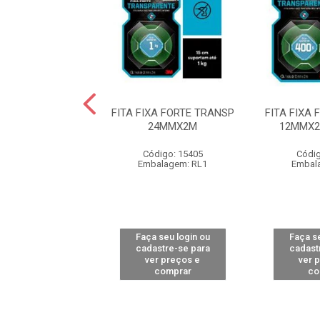
ORTE BANHEIRO
FITA FIXA FORTE TRANSP
FITA FIXA
H 24MMX1,5M
24MMX2M
12MMX2
digo: 15944
Código: 15405
Códig
alagem: RL1
Embalagem: RL1
Embal
 seu login ou
Faça seu login ou
Faça se
astre-se para
cadastre-se para
cadast
er preços e
ver preços e
ver 
comprar
comprar
co