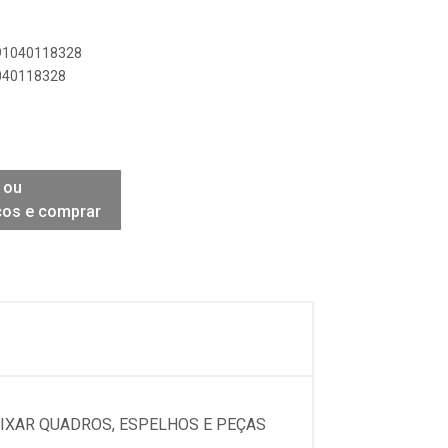
891040118328
1040118328
 ou
ços e comprar
FIXAR QUADROS, ESPELHOS E PEÇAS