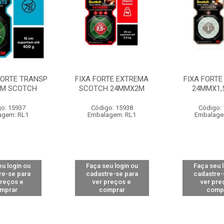
 FORTE TRANSP
FIXA FORTE EXTREMA
FIXA FORTE
M SCOTCH
SCOTCH 24MMX2M
24MMX1,
o: 15937
Código: 15938
Código:
agem: RL1
Embalagem: RL1
Embalage
u login ou
Faça seu login ou
Faça seu 
re-se para
cadastre-se para
cadastre-
preços e
ver preços e
ver pre
mprar
comprar
comp