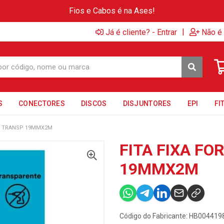
Fios e Cabos é na Ases!
|
Já é cliente? - Entrar
Não é 
S
CONECTORES
DISCOS
DISJUNTORES
EPI
FI
TE TRANSP 19MMX2M
FITA FIXA FO
19MMX2M
Código do Fabricante: HB004419