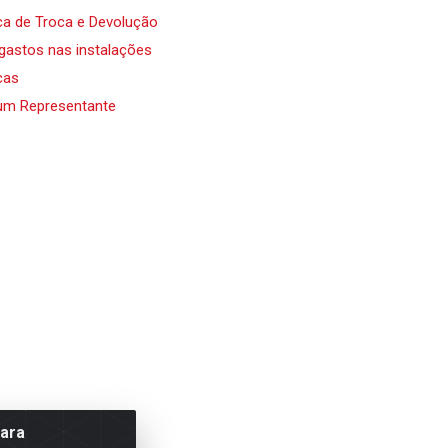
ica de Troca e Devolução
 gastos nas instalações
cas
um Representante
para