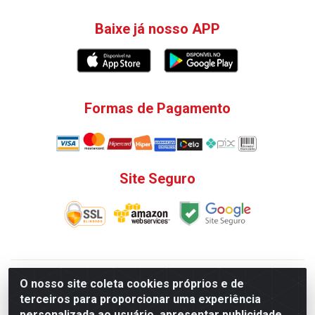
Baixe já nosso APP
Formas de Pagamento
Site Seguro
V. C. Ferragens LTDA - Rua do Matoso, 132 - Praça da
O nosso site coleta cookies próprios e de
Bandeira, Rio de Janeiro/ RJ - CEP 20.270-135 - CNPJ
terceiros para proporcionar uma experiência
12.324.723/0001-25
personalizada ao usuário, apresentar publicidade