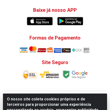
Baixe já nosso APP
Formas de Pagamento
Site Seguro
V. C. Ferragens LTDA - Rua do Matoso, 132 - Praça da
O nosso site coleta cookies próprios e de
Bandeira, Rio de Janeiro/ RJ - CEP 20.270-135 - CNPJ
terceiros para proporcionar uma experiência
12.324.723/0001-25
personalizada ao usuário, apresentar publicidade