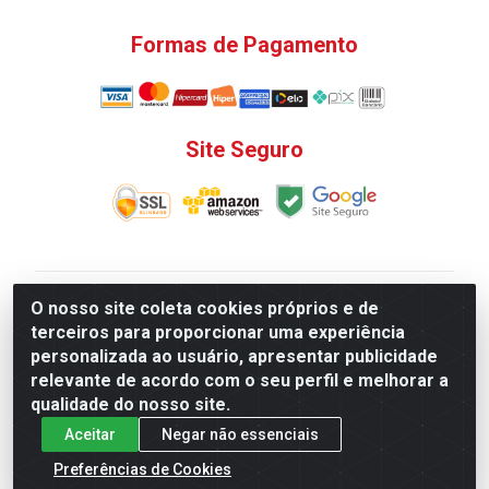
Formas de Pagamento
Site Seguro
V. C. Ferragens LTDA - Rua do Matoso, 132 - Praça da
O nosso site coleta cookies próprios e de
Bandeira, Rio de Janeiro/ RJ - CEP 20.270-135 - CNPJ
terceiros para proporcionar uma experiência
12.324.723/0001-25
personalizada ao usuário, apresentar publicidade
Todas as regras de promoções, descontos, preços e
relevante de acordo com o seu perfil e melhorar a
prazos de pagamento e entrega expostos aqui são
qualidade do nosso site.
válidos apenas para compras via internet. Preços e
Aceitar
Negar não essenciais
estoque sujeito a alterações sem aviso prévio.
Preferências de Cookies