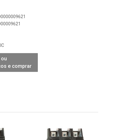
900000009621
0000009621
IC
 ou
ços e comprar