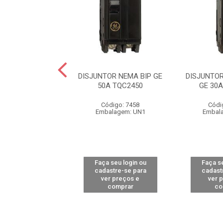
TOR NEMA MONO
DISJUNTOR NEMA BIP GE
DISJUNTO
50A TQC1250
50A TQC2450
GE 30
ódigo: 7450
Código: 7458
Códi
alagem: UN1
Embalagem: UN1
Embal
 seu login ou
Faça seu login ou
Faça se
astre-se para
cadastre-se para
cadast
er preços e
ver preços e
ver 
comprar
comprar
co