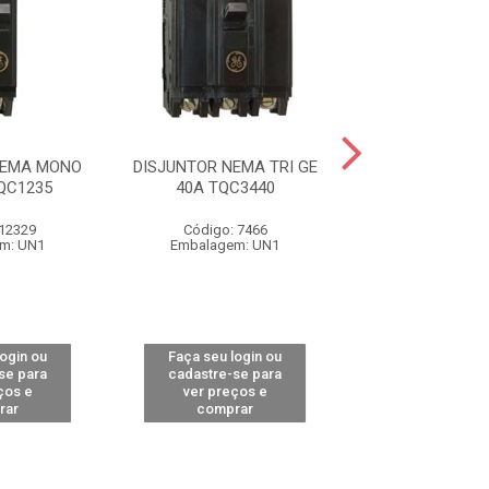
NEMA MONO
DISJUNTOR NEMA TRI GE
DISJUNTOR NE
QC1235
40A TQC3440
GE 50A TQC
 12329
Código: 7466
Código: 74
m: UN1
Embalagem: UN1
Embalagem:
login ou
Faça seu login ou
Faça seu log
se para
cadastre-se para
cadastre-se 
ços e
ver preços e
ver preços
rar
comprar
comprar