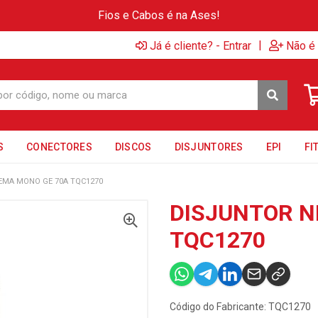
Fios e Cabos é na Ases!
|
Já é cliente? - Entrar
Não é 
S
CONECTORES
DISCOS
DISJUNTORES
EPI
FI
EMA MONO GE 70A TQC1270
DISJUNTOR N
TQC1270
Código do Fabricante: TQC1270