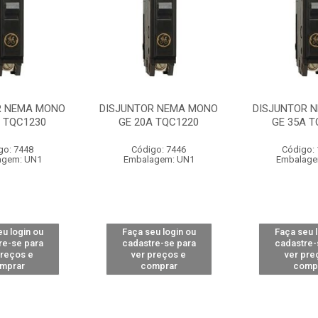
R NEMA MONO
DISJUNTOR NEMA MONO
DISJUNTOR 
A TQC1230
GE 20A TQC1220
GE 35A T
go: 7448
Código: 7446
Código:
agem: UN1
Embalagem: UN1
Embalage
u login ou
Faça seu login ou
Faça seu 
re-se para
cadastre-se para
cadastre-
preços e
ver preços e
ver pre
mprar
comprar
comp