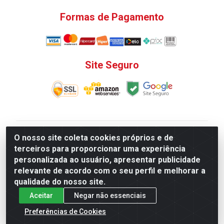
Formas de Pagamento
Site Seguro
V. C. Ferragens LTDA - Rua do Matoso, 132 - Praça da
O nosso site coleta cookies próprios e de
Bandeira, Rio de Janeiro/ RJ - CEP 20.270-135 - CNPJ
terceiros para proporcionar uma experiência
12.324.723/0001-25
personalizada ao usuário, apresentar publicidade
Todas as regras de promoções, descontos, preços e
relevante de acordo com o seu perfil e melhorar a
prazos de pagamento e entrega expostos aqui são
qualidade do nosso site.
válidos apenas para compras via internet. Preços e
Aceitar
Negar não essenciais
estoque sujeito a alterações sem aviso prévio.
Preferências de Cookies