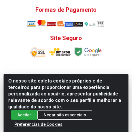
Formas de Pagamento
Site Seguro
V. C. Ferragens LTDA - Rua do Matoso, 132 - Praça da
O nosso site coleta cookies próprios e de
Bandeira, Rio de Janeiro/ RJ - CEP 20.270-135 - CNPJ
terceiros para proporcionar uma experiência
12.324.723/0001-25
personalizada ao usuário, apresentar publicidade
Todas as regras de promoções, descontos, preços e
relevante de acordo com o seu perfil e melhorar a
prazos de pagamento e entrega expostos aqui são
qualidade do nosso site.
válidos apenas para compras via internet. Preços e
Aceitar
Negar não essenciais
estoque sujeito a alterações sem aviso prévio.
Preferências de Cookies