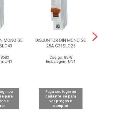
IN MONO GE
DISJUNTOR DIN MONO GE
DISJUNTOR DIN
SLC40
25A G31SLC25
16A G31SL
 8580
Código: 8578
Código: 85
m: UN1
Embalagem: UN1
Embalagem:
login ou
Faça seu login ou
Faça seu log
se para
cadastre-se para
cadastre-se 
ços e
ver preços e
ver preços
rar
comprar
comprar