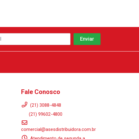
Fale Conosco
(21) 3088-4848
(21) 99602-4800
comercial@asesdistribuidora.com.br
Atendimento de segunda a