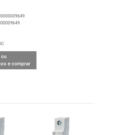
900000009649
0000009649
IC
 ou
ços e comprar