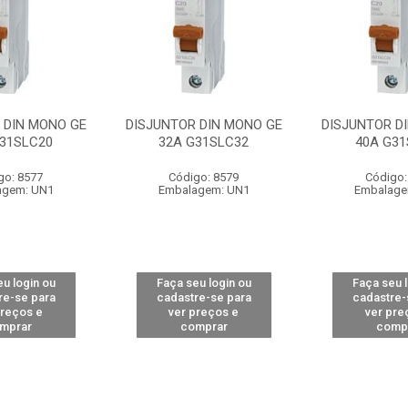
 DIN MONO GE
DISJUNTOR DIN MONO GE
DISJUNTOR D
G31SLC20
32A G31SLC32
40A G31
go: 8577
Código: 8579
Código:
agem: UN1
Embalagem: UN1
Embalage
u login ou
Faça seu login ou
Faça seu 
re-se para
cadastre-se para
cadastre-
preços e
ver preços e
ver pre
mprar
comprar
comp