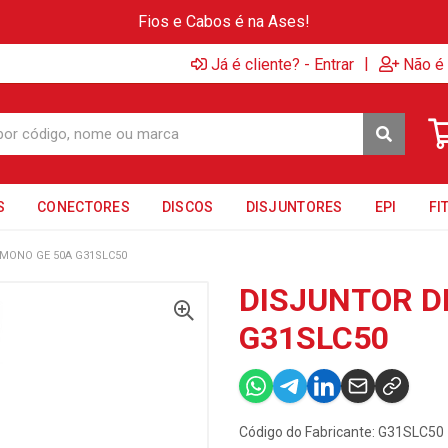
Fios e Cabos é na Ases!
|
Já é cliente? - Entrar
Não é 
S
CONECTORES
DISCOS
DISJUNTORES
EPI
FI
MONO GE 50A G31SLC50
DISJUNTOR D
G31SLC50
Código do Fabricante: G31SLC50