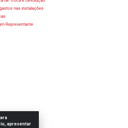
ica de Troca e Devolução
 gastos nas instalações
cas
um Representante
para
io, apresentar