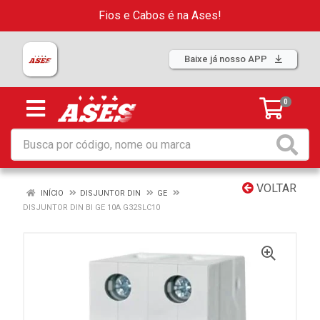
Fios e Cabos é na Ases!
Baixe já nosso APP
0
VOLTAR
INÍCIO
DISJUNTOR DIN
GE
DISJUNTOR DIN BI GE 10A G32SLC10