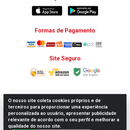
Formas de Pagamento
Site Seguro
V. C. Ferragens LTDA - Rua do Matoso, 132 - Praça da
O nosso site coleta cookies próprios e de
Bandeira, Rio de Janeiro/ RJ - CEP 20.270-135 - CNPJ
terceiros para proporcionar uma experiência
12.324.723/0001-25
personalizada ao usuário, apresentar publicidade
Todas as regras de promoções, descontos, preços e
relevante de acordo com o seu perfil e melhorar a
prazos de pagamento e entrega expostos aqui são
qualidade do nosso site.