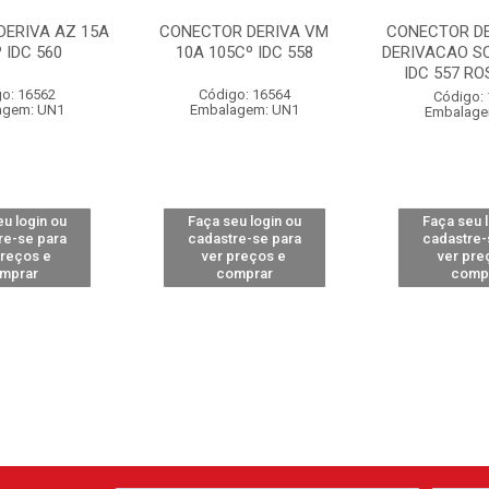
DERIVA AZ 15A
CONECTOR DERIVA VM
CONECTOR DE
 IDC 560
10A 105Cº IDC 558
DERIVACAO S
IDC 557 ROS
o: 16562
Código: 16564
Código:
agem: UN1
Embalagem: UN1
Embalage
u login ou
Faça seu login ou
Faça seu 
re-se para
cadastre-se para
cadastre-
preços e
ver preços e
ver pre
mprar
comprar
comp