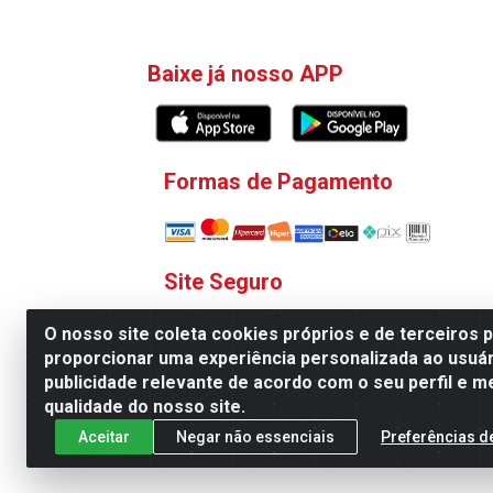
Baixe já nosso APP
Formas de Pagamento
Site Seguro
O nosso site coleta cookies próprios e de terceiros 
proporcionar uma experiência personalizada ao usuár
publicidade relevante de acordo com o seu perfil e m
qualidade do nosso site.
V. C. Ferragens LTDA - Rua 
Aceitar
Negar não essenciais
Preferências d
Todas as regras de promoções, descontos, pre