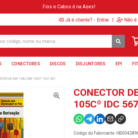
Fios e Cabos é na Ases!
|
Já é cliente? - Entrar
Não é 
S
CONECTORES
DISCOS
DISJUNTORES
EPI
FI
ERIVA MR 15A/25A 105Cº IDC 567
CONECTOR DE
105Cº IDC 56
Código do Fabricante: HB004289