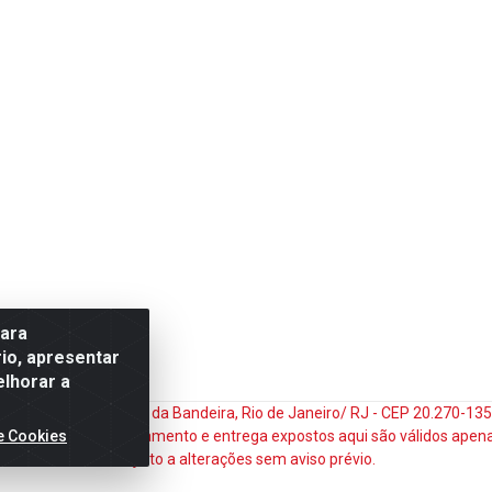
para
io, apresentar
elhorar a
do Matoso, 132 - Praça da Bandeira, Rio de Janeiro/ RJ - CEP 20.270-1
e Cookies
ços e prazos de pagamento e entrega expostos aqui são válidos apena
sujeito a alterações sem aviso prévio.