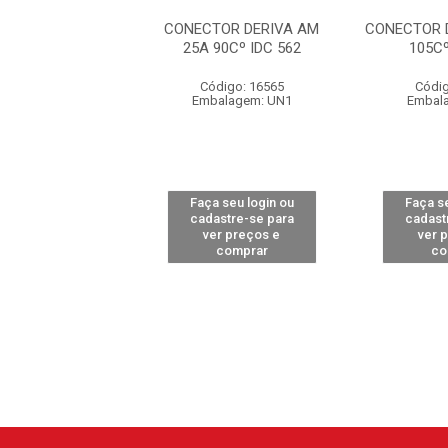
OR TORÇÃO R/Y
CONECTOR DERIVA AM
CONECTOR 
VM/AM
25A 90Cº IDC 562
105Cº
digo: 16567
Código: 16565
Códig
alagem: UN1
Embalagem: UN1
Embal
 seu login ou
Faça seu login ou
Faça se
astre-se para
cadastre-se para
cadast
er preços e
ver preços e
ver 
comprar
comprar
co