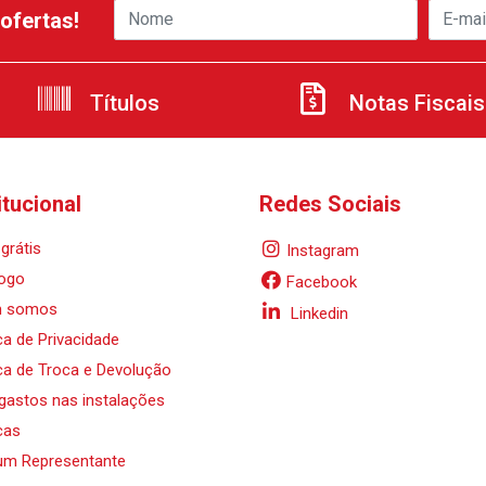
ofertas!
Títulos
Notas Fiscais
itucional
Redes Sociais
grátis
Instagram
ogo
Facebook
 somos
Linkedin
ica de Privacidade
ica de Troca e Devolução
 gastos nas instalações
cas
um Representante