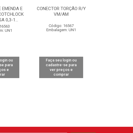
 EMENDA E
CONECTOR TORÇÃO R/Y
CONECTOR DER
COTCHLOCK
VM/AM
25A 90Cº ID
A 0,3-1...
Código: 16567
Código: 16
 16563
Embalagem: UN1
Embalagem:
m: UN1
login ou
Faça seu login ou
Faça seu log
se para
cadastre-se para
cadastre-se 
ços e
ver preços e
ver preços
rar
comprar
comprar