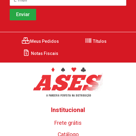
Meus Pedidos
Títulos
Notas Fiscais
Institucional
Frete grátis
Catálogo