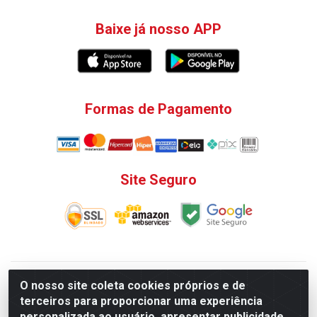
Baixe já nosso APP
Formas de Pagamento
Site Seguro
V. C. Ferragens LTDA - Rua do Matoso, 132 - Praça da
O nosso site coleta cookies próprios e de
Bandeira, Rio de Janeiro/ RJ - CEP 20.270-135 - CNPJ
terceiros para proporcionar uma experiência
12.324.723/0001-25
personalizada ao usuário, apresentar publicidade