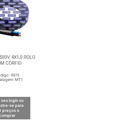
500V 4X1,0 ROLO
0M CORFIO
digo: 9973
alagem: MT1
 seu login ou
stre-se para
r preços e
comprar