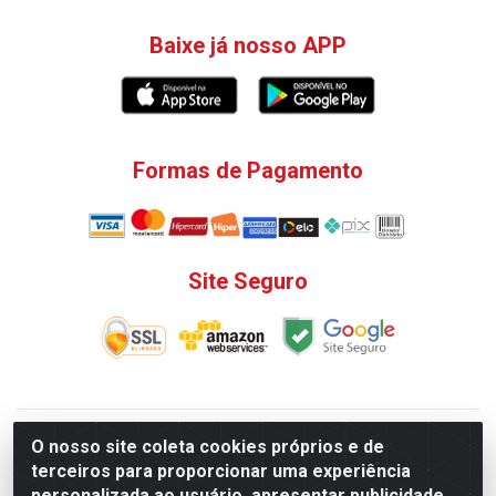
Baixe já nosso APP
Formas de Pagamento
Site Seguro
V. C. Ferragens LTDA - Rua do Matoso, 132 - Praça da
O nosso site coleta cookies próprios e de
Bandeira, Rio de Janeiro/ RJ - CEP 20.270-135 - CNPJ
terceiros para proporcionar uma experiência
12.324.723/0001-25
personalizada ao usuário, apresentar publicidade