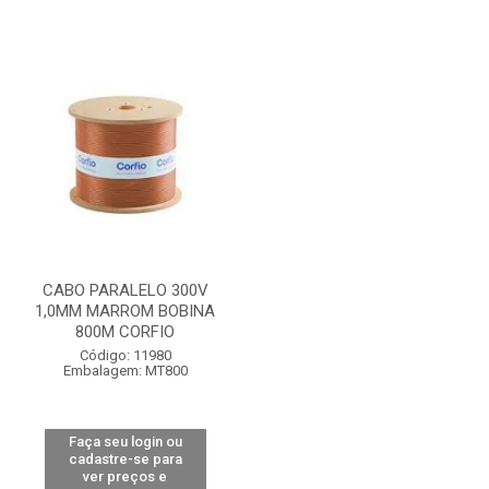
CABO PARALELO 300V
1,0MM MARROM BOBINA
800M CORFIO
Código: 11980
Embalagem: MT800
Faça seu login ou
cadastre-se para
ver preços e