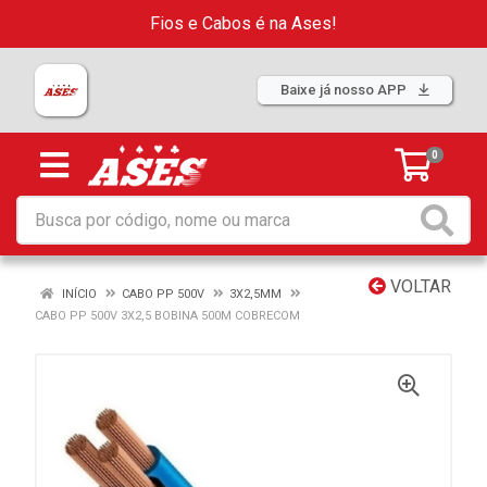
Fios e Cabos é na Ases!
Baixe já nosso APP
0
VOLTAR
INÍCIO
CABO PP 500V
3X2,5MM
CABO PP 500V 3X2,5 BOBINA 500M COBRECOM