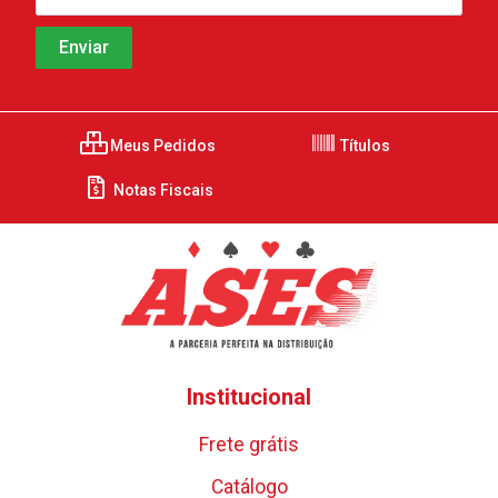
Meus Pedidos
Títulos
Notas Fiscais
Institucional
Frete grátis
Catálogo