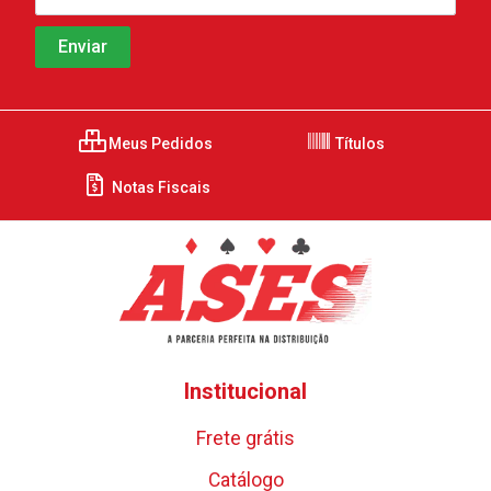
Meus Pedidos
Títulos
Notas Fiscais
Institucional
Frete grátis
Catálogo