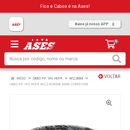
Fios e Cabos é na Ases!
Baixe já nosso APP
0
VOLTAR
INÍCIO
CABO PP 1KV HEPR
4X2,5MM
CABO PP 1KV HEPR 4X2,5 BOBINA 500M COBRECOM