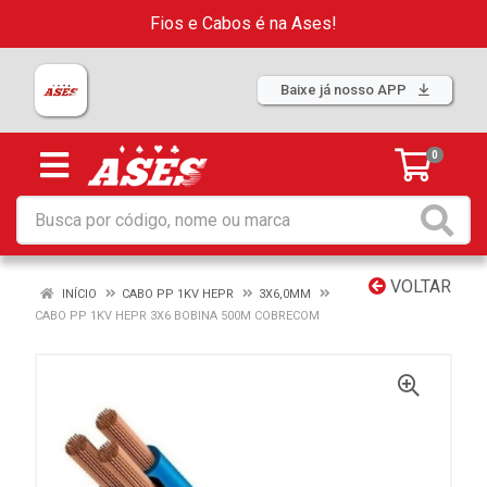
Fios e Cabos é na Ases!
Baixe já nosso APP
0
VOLTAR
INÍCIO
CABO PP 1KV HEPR
3X6,0MM
CABO PP 1KV HEPR 3X6 BOBINA 500M COBRECOM