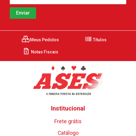
Meus Pedidos
Títulos
Notas Fiscais
Institucional
Frete grátis
Catálogo