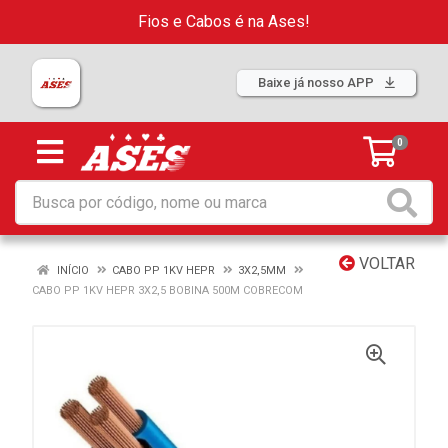
Fios e Cabos é na Ases!
Baixe já nosso APP
0
VOLTAR
INÍCIO
CABO PP 1KV HEPR
3X2,5MM
CABO PP 1KV HEPR 3X2,5 BOBINA 500M COBRECOM