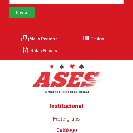
Meus Pedidos
Títulos
Notas Fiscais
Institucional
Frete grátis
Catálogo