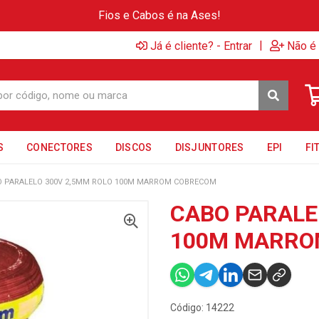
Fios e Cabos é na Ases!
|
Já é cliente? - Entrar
Não é 
S
CONECTORES
DISCOS
DISJUNTORES
EPI
FI
O PARALELO 300V 2,5MM ROLO 100M MARROM COBRECOM
CABO PARALE
100M MARRO
Código: 14222