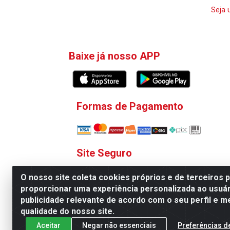
Seja 
Baixe já nosso APP
Formas de Pagamento
Site Seguro
O nosso site coleta cookies próprios e de terceiros 
proporcionar uma experiência personalizada ao usuár
publicidade relevante de acordo com o seu perfil e m
qualidade do nosso site.
V. C. Ferragens LTDA - Rua 
Aceitar
Negar não essenciais
Preferências d
Todas as regras de promoções, descontos, pre