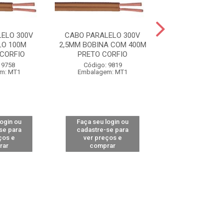
ELO 300V
CABO PARALELO 300V
CABO PARALEL
LO 100M
2,5MM BOBINA COM 400M
2,5MM ROLO
CORFIO
PRETO CORFIO
BRANCO COB
 9758
Código: 9819
Código: 14
m: MT1
Embalagem: MT1
Embalagem:
login ou
Faça seu login ou
Faça seu log
se para
cadastre-se para
cadastre-se 
ços e
ver preços e
ver preços
rar
comprar
comprar