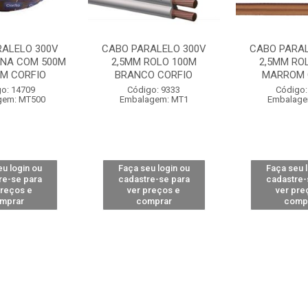
RALELO 300V
CABO PARALELO 300V
CABO PARAL
INA COM 500M
2,5MM ROLO 100M
2,5MM RO
M CORFIO
BRANCO CORFIO
MARROM 
o: 14709
Código: 9333
Código:
gem: MT500
Embalagem: MT1
Embalage
u login ou
Faça seu login ou
Faça seu 
re-se para
cadastre-se para
cadastre-
preços e
ver preços e
ver pre
mprar
comprar
comp