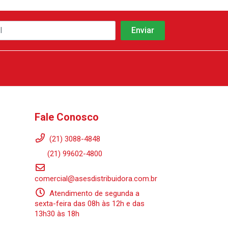
Fale Conosco
(21) 3088-4848
(21) 99602-4800
comercial@asesdistribuidora.com.br
Atendimento de segunda a
sexta-feira das 08h às 12h e das
13h30 às 18h