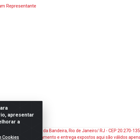
um Representante
para
io, apresentar
elhorar a
do Matoso, 132 - Praça da Bandeira, Rio de Janeiro/ RJ - CEP 20.270-1
e Cookies
ços e prazos de pagamento e entrega expostos aqui são válidos apena