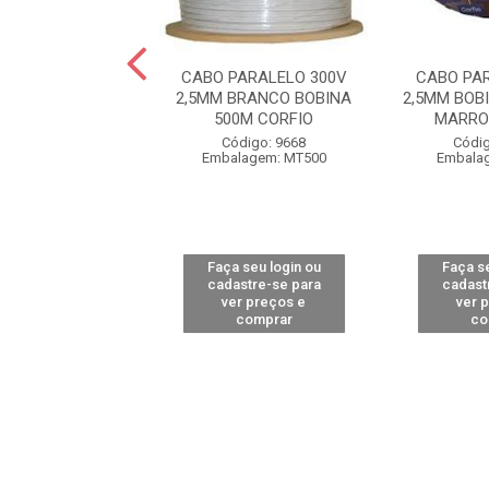
PARALELO 300V
CABO PARALELO 300V
CABO PA
M ROLO 100M
2,5MM BRANCO BOBINA
2,5MM BOB
CO COBRECOM
500M CORFIO
MARRO
digo: 14221
Código: 9668
Códig
alagem: MT1
Embalagem: MT500
Embala
 seu login ou
Faça seu login ou
Faça se
astre-se para
cadastre-se para
cadast
er preços e
ver preços e
ver 
comprar
comprar
co