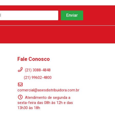
Fale Conosco
(21) 3088-4848
(21) 99602-4800
comercial@asesdistribuidora.com.br
Atendimento de segunda a
sexta-feira das 08h às 12h e das
13h30 às 18h