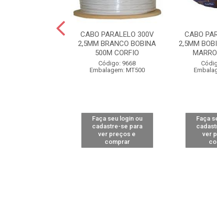
PARALELO 300V
CABO PARALELO 300V
CABO PA
OBINA COM 400M
2,5MM BRANCO BOBINA
2,5MM BOB
OM COBRECOM
500M CORFIO
MARRO
digo: 11159
Código: 9668
Códig
alagem: MT1
Embalagem: MT500
Embala
 seu login ou
Faça seu login ou
Faça se
astre-se para
cadastre-se para
cadast
er preços e
ver preços e
ver 
comprar
comprar
co