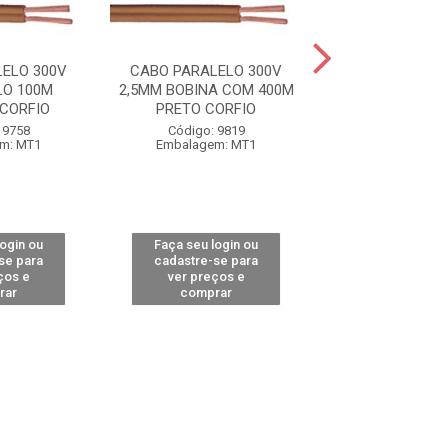
ELO 300V
CABO PARALELO 300V
CABO PARALEL
LO 100M
2,5MM BOBINA COM 400M
2,5MM BOBINA 
CORFIO
PRETO CORFIO
MARROM COB
 9758
Código: 9819
Código: 11
m: MT1
Embalagem: MT1
Embalagem:
login ou
Faça seu login ou
Faça seu log
se para
cadastre-se para
cadastre-se 
ços e
ver preços e
ver preços
rar
comprar
comprar