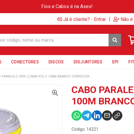
Fios e Cabos é na Ases!
|
Já é cliente? - Entrar
Não é 
S
CONECTORES
DISCOS
DISJUNTORES
EPI
FI
 PARALELO 300V 2,5MM ROLO 100M BRANCO COBRECOM
CABO PARALE
100M BRANC
Código: 14221