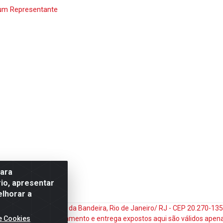
um Representante
para
io, apresentar
elhorar a
do Matoso, 132 - Praça da Bandeira, Rio de Janeiro/ RJ - CEP 20.270-1
e Cookies
ços e prazos de pagamento e entrega expostos aqui são válidos apena