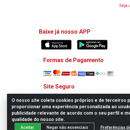
Seja 
Baixe já nosso APP
Formas de Pagamento
Site Seguro
O nosso site coleta cookies próprios e de terceiros 
proporcionar uma experiência personalizada ao usuár
publicidade relevante de acordo com o seu perfil e m
qualidade do nosso site.
V. C. Ferragens LTDA - Rua 
Aceitar
Negar não essenciais
Preferências d
Todas as regras de promoções, descontos, pre