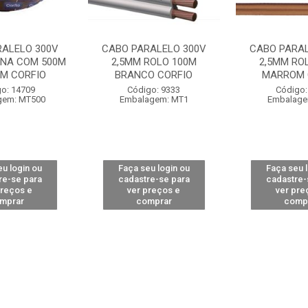
RALELO 300V
CABO PARALELO 300V
CABO PARAL
INA COM 500M
2,5MM ROLO 100M
2,5MM RO
M CORFIO
BRANCO CORFIO
MARROM 
o: 14709
Código: 9333
Código:
gem: MT500
Embalagem: MT1
Embalage
u login ou
Faça seu login ou
Faça seu 
re-se para
cadastre-se para
cadastre-
preços e
ver preços e
ver pre
mprar
comprar
comp